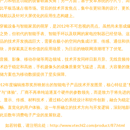
产力和创意功能的设备崭露头角；另一方面，基于安卓系统的小尺寸、高
比平板迅速占领市场。背后的技术开发焦点，集中在更轻薄的设计、更长
续航以及针对大屏优化的应用生态构建上。
穿戴设备与智能家居的萌芽，是2012年不可忽视的亮点。虽然尚未形成
之势，但初代的智能手表、智能手环以及联网的家电控制器已经登场。这
品的技术开发挑战巨大，需要在极小的空间内集成计算、传感、通信和供
块，并探索真正有价值的应用场景，为日后的物联网浪潮埋下了伏笔。
音频、影像、移动存储等周边领域，技术开发同样日新月异。无线音频传
术趋于稳定和高效，手机摄像头的成像质量突飞猛进，高速、大容量的微
储方案也为移动数据提供了坚实保障。
012年度编辑推荐奖所映射出的智能电子产品技术开发图景，核心特征是“
”与“体验”。厂商不再单纯追逐某个硬件的参数领先，而是致力于将先进
、显示、传感、材料技术，通过精心的系统设计和软件创新，融合为稳定
畅、直觉化的用户体验。这一年所确立的技术方向与开发逻辑，深刻地影
此后数年消费电子产业的发展轨迹。
如若转载，请注明出处：http://www.vtechl2.com/product/87.html