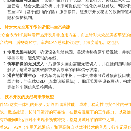
至云端，结合大数据分析，未来可提供更个性化的导航路线、驾驶评
甚至UBI（基于使用的保险）服务接口。这要求开发稳固的数据管道
隐私保护机制。
、 针对大众全系车型的适配与生态构建
大众全系专用”意味着产品开发并非通用方案，而是针对大众品牌各车型的
台结构、后视镜尺寸、车内CAN总线协议进行了深度适配。这包括：
专用支架与线束
：确保设备能够稳固、美观地替换原车后视镜，并实
即插即用，避免繁琐的布线。
倒车影像的无损接入
：后摄像头画面需能无缝切入，并在挂倒挡时自
触发，这通常需要破解或兼容原车的倒车信号线路。
潜在的扩展生态
：作为车内智能中枢，一体机未来可通过预留接口或
线连接，与车载OBD（车载诊断系统）、胎压监测等设备联动，构
完整的车辆信息监控网络。
、 技术开发的挑战与未来展望
伴M2这类一体机的开发，始终面临着性能、成本、稳定性与安全性的平
战。散热处理、长时间运行的可靠性、在极端温度下的工作能力、以及确
有功能同时运行时不出现卡顿或冲突，都是测试环节的重中之重。
着5G、V2X（车用无线通信）和更高阶自动驾驶技术的普及，行车记录